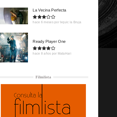
La Vecina Perfecta
hace 6 meses
por
Ixquic la Bruja
Ready Player One
hace 8 años
por
MataHari
Filmlista