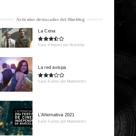
Artículos destacados del filmblog
La Cena
hace 9 meses
por
Itssmilss
La red avispa
hace 6 años
por
Makelelillo
L’Alternativa 2021
hace 5 años
por
Makelelillo