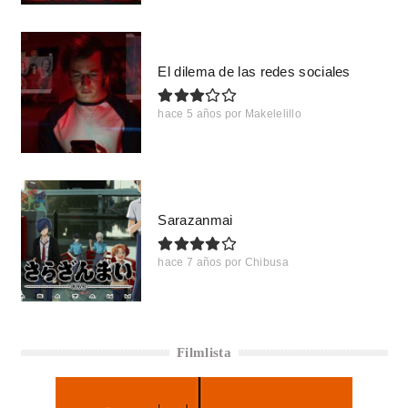
El dilema de las redes sociales
hace 5 años
por
Makelelillo
Sarazanmai
hace 7 años
por
Chibusa
Filmlista