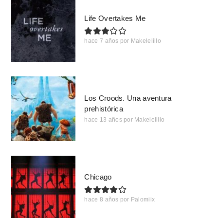
Life Overtakes Me
hace 7 años
por
Makelelillo
Los Croods. Una aventura
prehistórica
hace 13 años
por
Makelelillo
Chicago
hace 8 años
por
Palomiix