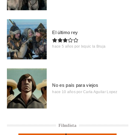
El último rey
hace 5 años
por
Ixquic la Bruja
No es país para viejos
hace 10 años
por
Carla Aguilar Lopez
Filmlista