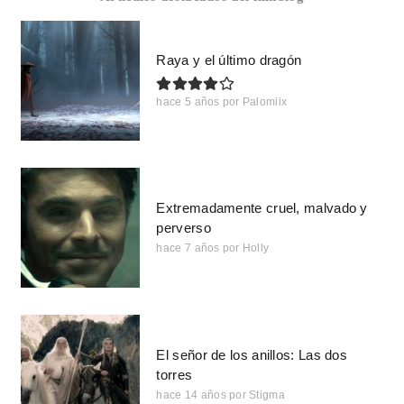
Raya y el último dragón
hace 5 años
por
Palomiix
Extremadamente cruel, malvado y
perverso
hace 7 años
por
Holly
El señor de los anillos: Las dos
torres
hace 14 años
por
Stigma