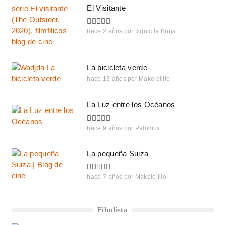
El Visitante
hace 2 años
por
Ixquic la Bruja
La bicicleta verde
hace 13 años
por
Makelelillo
La Luz entre los Océanos
hace 9 años
por
Palomiix
La pequeña Suiza
hace 7 años
por
Makelelillo
Filmlista