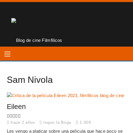
Sam Nivola
Eileen
hace 2 años
Ixquic la Bruja
1.309
Les vengo a platicar sobre una película que hace poco se