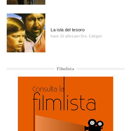
La isla del tesoro
hace 10 años
por
Dra. Caligari
Filmlista