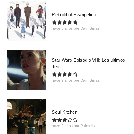
Rebuild of Evangelion
hace 5 años
por
Dani Birras
Star Wars Episodio VIII: Los últimos
Jedi
hace 9 años
por
Dani Birras
Soul Kitchen
hace 2 años
por
Palomiix