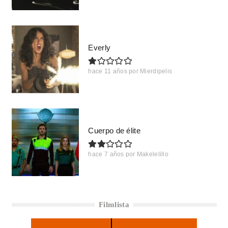
Everly
hace 11 años
por
Mierdipelis
Cuerpo de élite
hace 7 años
por
Makelelillo
Filmlista