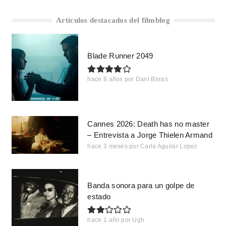
Artículos destacados del filmblog
Blade Runner 2049
hace 8 años
por
Dani Birras
Cannes 2026: Death has no master
– Entrevista a Jorge Thielen Armand
hace 3 meses
por
Carla Aguilar Lopez
Banda sonora para un golpe de
estado
hace 1 año
por
Ugh