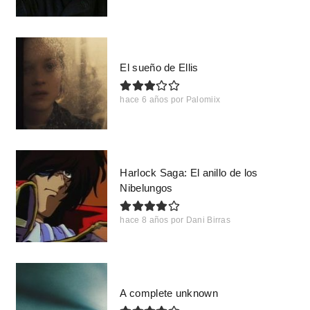
El sueño de Ellis
hace 6 años
por
Palomiix
Harlock Saga: El anillo de los
Nibelungos
hace 8 años
por
Dani Birras
A complete unknown