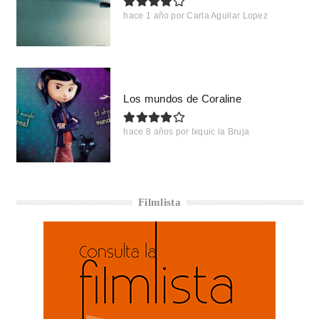
hace 1 año
por
Carla Aguilar Lopez
Los mundos de Coraline
hace 8 años
por
Ixquic la Bruja
Filmlista