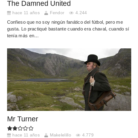
The Damned United
hace 11 años
Fendor
4.244
Confieso que no soy ningún fanático del fútbol, pero me
gusta. Lo practiqué bastante cuando era chaval, cuando sí
tenía más en…
Mr Turner
hace 11 años
Makelelillo
4.779