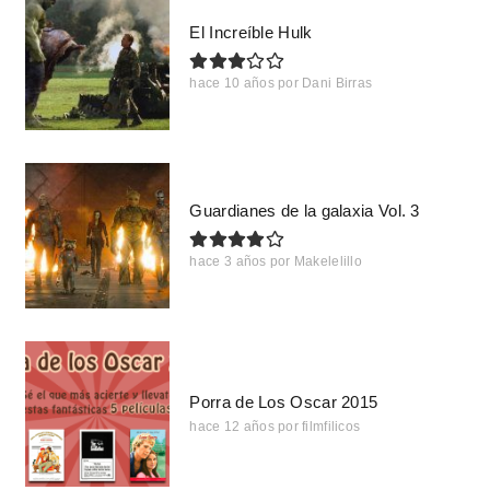
El Increíble Hulk
hace 10 años
por
Dani Birras
Guardianes de la galaxia Vol. 3
hace 3 años
por
Makelelillo
Porra de Los Oscar 2015
hace 12 años
por
filmfilicos