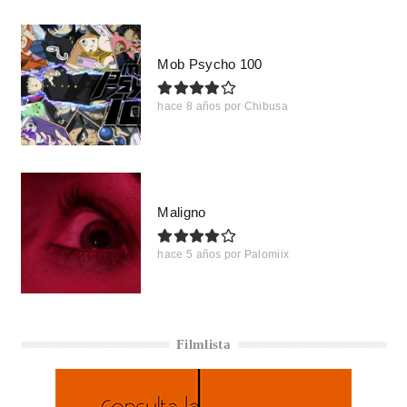
Mob Psycho 100
hace 8 años
por
Chibusa
Maligno
hace 5 años
por
Palomiix
Filmlista