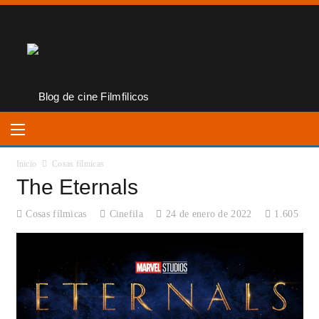
Inicio
Cosas fílmicas
The Eternals
Cosas fílmicas
Cinefila
24 de enero de 2022
1.605