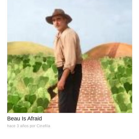
Beau Is Afraid
hace 3 años
por
Cinefila