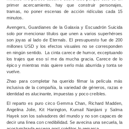
primer acercamiento, hay que construir personajes,
tramas, no poner escenas de acción ridículas cada 15
minutos.
Avengers, Guardianes de la Galaxia y Escuadrón Suicida
solo por mencionar títulos que unen a varios superhéroes
son joyas al lado de Eternals. El presupuesto fue de 200
millones USD y los efectos visuales no se corresponden
en ningún sentido. La cinta carece de humor, exceptuando
los trajes que eso sí me da mucha gracia. Carece de lo
épico y mientras más quiere serlo más aburrida y tonta se
vuelve.
Zhao para completar ha querido filmar la película más
inclusiva de la compañía, la variedad de géneros, razas e
identidad es alucinante, impuestas y poco creíbles.
El reparto es puro circo Gemma Chan, Richard Madden,
Angelina Jolie, Kit Harington, Kumail Nanjiani y Salma
Hayek son los salvadores del mundo y no son capaces de
decir una línea con credibilidad. Se avecina una secuela, la
acostumbrada escena post créditos lo remarca.