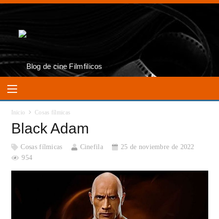
Inicio
Cosas fílmicas
Black Adam
Cosas fílmicas
Cinefila
25 de noviembre de 2022
954