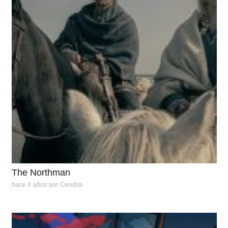
The Northman
hace 4 años
por
Cinefila