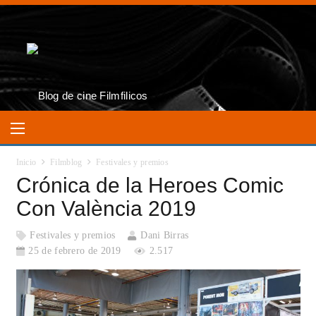
Inicio
Filmblog
Festivales y premios
Crónica de la Heroes Comic
Con València 2019
Festivales y premios
Dani Birras
25 de febrero de 2019
2.517