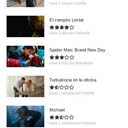
hace 1 día
por
Cinefila
El vampiro Lestat
hace 3 días
por
Palomiix
Spider-Man: Brand New Day
hace 6 días
por
Makelelillo
Turbulencia en la oficina
hace 1 semana
por
Cinefila
Michael
hace 1 semana
por
Palomiix