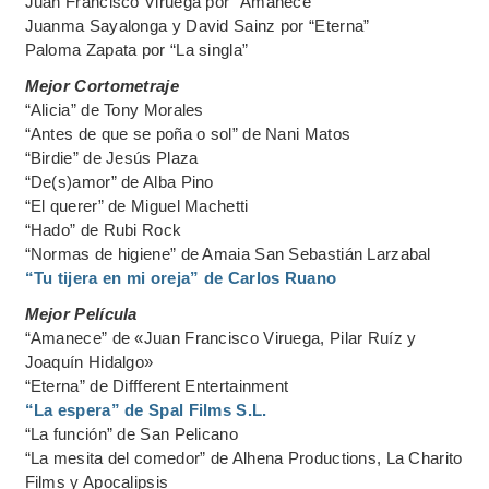
Juan Francisco Viruega por “Amanece”
Juanma Sayalonga y David Sainz por “Eterna”
Paloma Zapata por “La singla”
Mejor Cortometraje
“Alicia” de Tony Morales
“Antes de que se poña o sol” de Nani Matos
“Birdie” de Jesús Plaza
“De(s)amor” de Alba Pino
“El querer” de Miguel Machetti
“Hado” de Rubi Rock
“Normas de higiene” de Amaia San Sebastián Larzabal
“Tu tijera en mi oreja” de Carlos Ruano
Mejor Película
“Amanece” de «Juan Francisco Viruega, Pilar Ruíz y
Joaquín Hidalgo»
“Eterna” de Diffferent Entertainment
“La espera” de Spal Films S.L.
“La función” de San Pelicano
“La mesita del comedor” de Alhena Productions, La Charito
Films y Apocalipsis