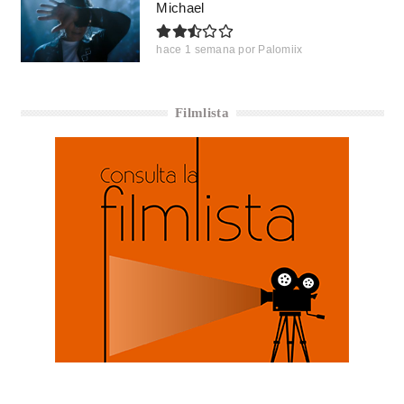
Michael
hace 1 semana
por
Palomiix
Filmlista