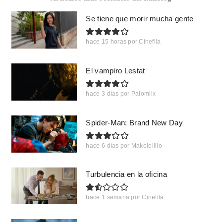
Se tiene que morir mucha gente
hace 15 horas
por
Cinefila
El vampiro Lestat
hace 3 días
por
Palomiix
Spider-Man: Brand New Day
hace 6 días
por
Makelelillo
Turbulencia en la oficina
hace 1 semana
por
Cinefila