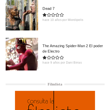
Dead 7
hace 10 años
por
Mierdipelis
The Amazing Spider-Man 2 El poder
de Electro
hace 9 años
por
Dani Birras
Filmlista