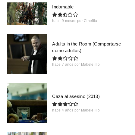
Indomable
hace 9 meses
por
Cinefila
Adults in the Room (Comportarse
como adultos)
hace 7 años
por
Makelelillo
Caza al asesino (2013)
hace 4 años
por
Makelelillo