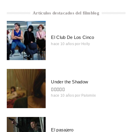
Artículos destacados del filmblog
El Club De Los Cinco
hace 10 años
por
Holly
Under the Shadow
hace 10 años
por
Palomiix
El pasajero