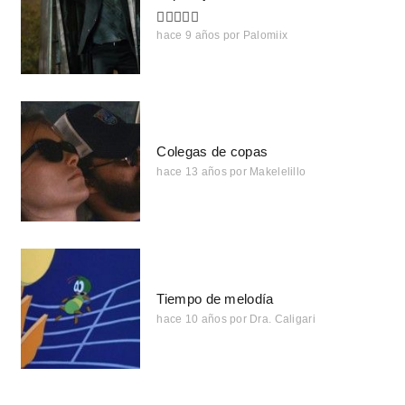
hace 9 años
por
Palomiix
Colegas de copas
hace 13 años
por
Makelelillo
Tiempo de melodía
hace 10 años
por
Dra. Caligari