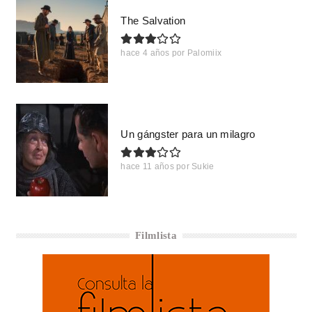
The Salvation
hace 4 años
por
Palomiix
Un gángster para un milagro
hace 11 años
por
Sukie
Filmlista