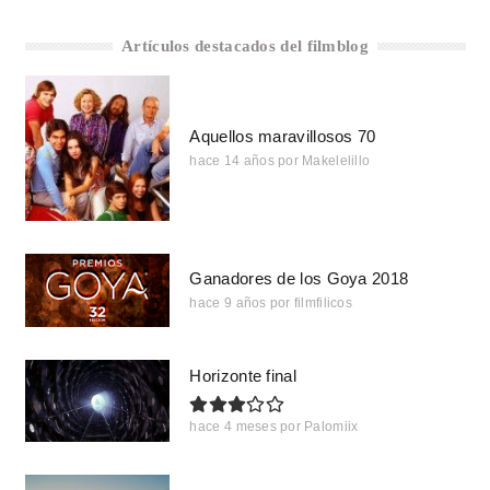
Artículos destacados del filmblog
Aquellos maravillosos 70
hace 14 años
por
Makelelillo
Ganadores de los Goya 2018
hace 9 años
por
filmfilicos
Horizonte final
hace 4 meses
por
Palomiix