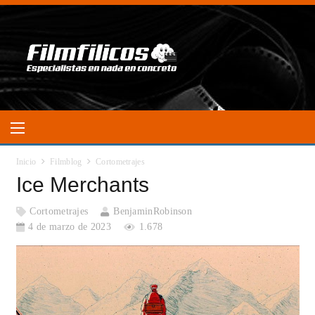
Inicio
Filmblog
Cortometrajes
Ice Merchants
Cortometrajes
BenjaminRobinson
4 de marzo de 2023
1.678