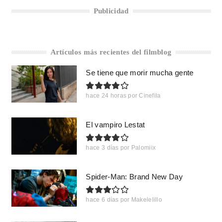
Publicidad
Artículos más recientes del filmblog
Se tiene que morir mucha gente
hace 24 horas
por
Cinefila
El vampiro Lestat
hace 3 días
por
Palomiix
Spider-Man: Brand New Day
hace 6 días
por
Makelelillo