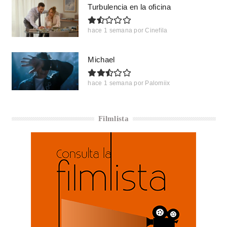
Turbulencia en la oficina
hace 1 semana
por
Cinefila
Michael
hace 1 semana
por
Palomiix
Filmlista