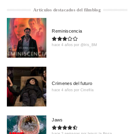
Artículos destacados del filmblog
Reminiscencia
hace 4 años
por
@Iris_BM
Crímenes del futuro
hace 4 años
por
Cinefila
Jaws
hace 2 semanas
por
Ixquic la Bruja