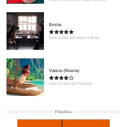
Bestia
hace 4 años
por
Ixquic la Bruja
Vaiana (Moana)
hace 10 años
por
Palomiix
Filmlista