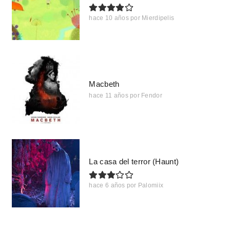
hace 10 años
por
Mierdipelis
Macbeth
hace 11 años
por
Fendor
La casa del terror (Haunt)
hace 6 años
por
Palomiix