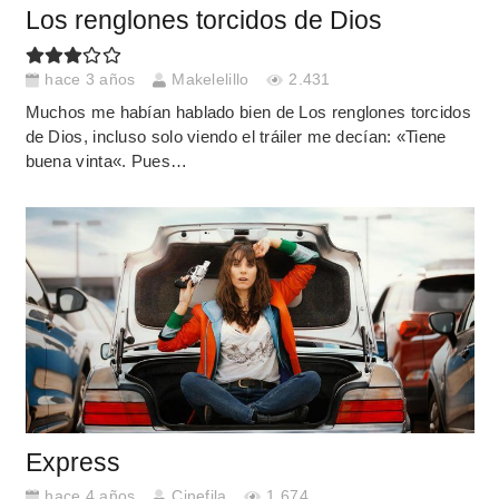
Los renglones torcidos de Dios
hace 3 años
Makelelillo
2.431
Muchos me habían hablado bien de Los renglones torcidos
de Dios, incluso solo viendo el tráiler me decían: «Tiene
buena vinta«. Pues…
Express
hace 4 años
Cinefila
1.674