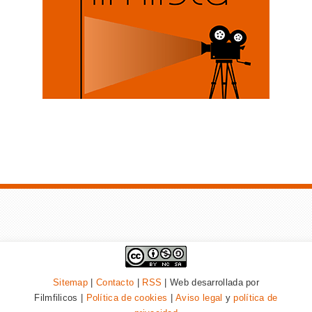
Sitemap
|
Contacto
|
RSS
| Web desarrollada por
Filmfilicos |
Política de cookies
|
Aviso legal
y
política de