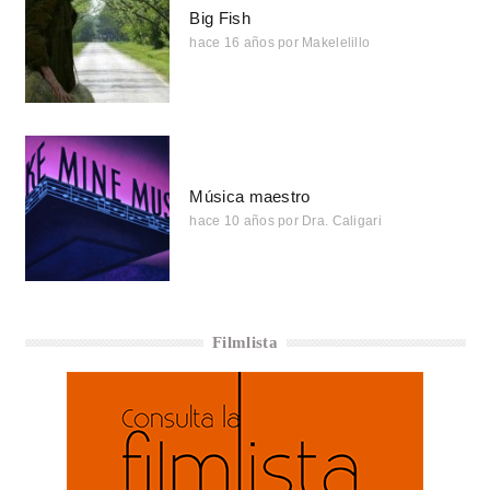
Big Fish
hace 16 años
por
Makelelillo
Música maestro
hace 10 años
por
Dra. Caligari
Filmlista