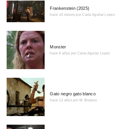
Frankenstein (2025)
hace 10 meses
por
Carla Aguilar Lopez
Monster
hace 6 años
por
Carla Aguilar Lopez
Gato negro gato blanco
hace 13 años
por
M. Brianso