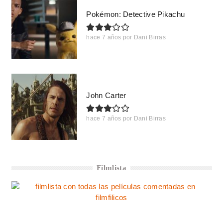
Pokémon: Detective Pikachu
hace 7 años
por
Dani Birras
John Carter
hace 7 años
por
Dani Birras
Filmlista