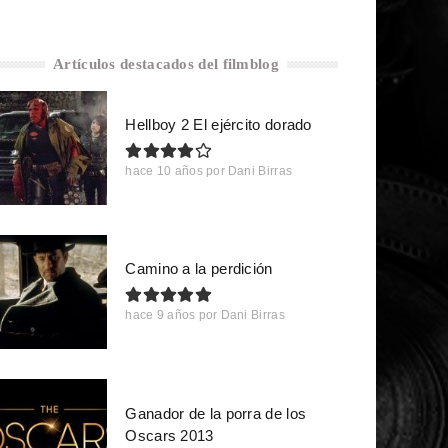
Artículos destacados del filmblog
Hellboy 2 El ejército dorado
hace 10 años
por
Dani Birras
Camino a la perdición
hace 9 años
por
Dani Birras
Ganador de la porra de los
Oscars 2013