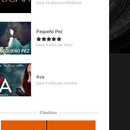
hace 13 años
por
filmfilicos
Pequeño Pez
hace 4 años
por
Holly
Ava
hace 6 años
por
Cinefila
Filmlista