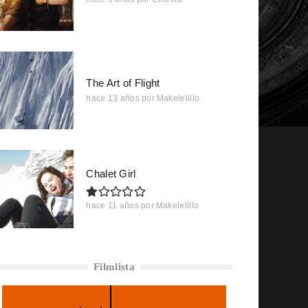
The Art of Flight
hace 13 años
por
Makelelillo
Chalet Girl
hace 11 años
por
Makelelillo
Filmlista