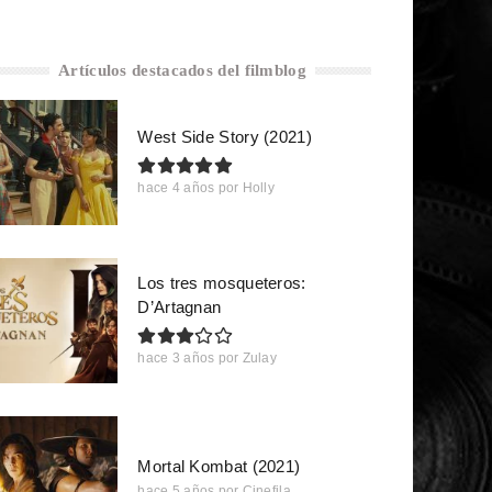
Artículos destacados del filmblog
West Side Story (2021)
hace 4 años
por
Holly
Los tres mosqueteros:
D’Artagnan
hace 3 años
por
Zulay
Mortal Kombat (2021)
hace 5 años
por
Cinefila