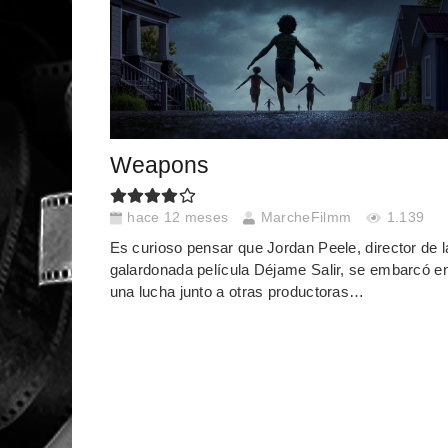
Weapons
hace 12 meses
MarcheFilmm
1.139
Es curioso pensar que Jordan Peele, director de l
galardonada película Déjame Salir, se embarcó e
una lucha junto a otras productoras…