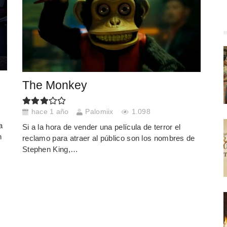
The Monkey
hace 1 año
Palomiix
1.098
a
Si a la hora de vender una película de terror el
n
reclamo para atraer al público son los nombres de
Stephen King,…