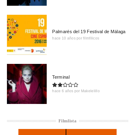
Palmarés del 19 Festival de Málaga
hace 10 años
por
filmfilicos
Terminal
hace 6 años
por
Makelelillo
Filmlista