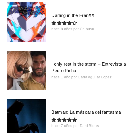
Darling in the FranXX
hace 8 años
por
Chibusa
I only rest in the storm – Entrevista a
Pedro Pinho
hace 1 año
por
Carla Aguilar Lopez
Batman: La máscara del fantasma
hace 7 años
por
Dani Birras