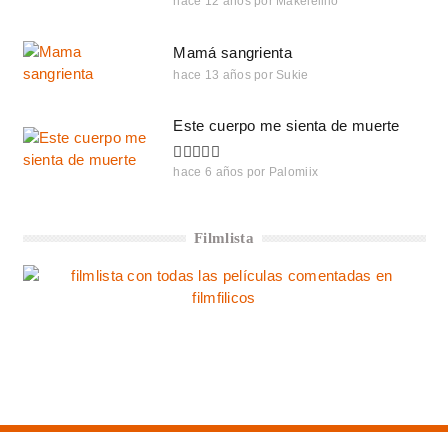
hace 12 años
por
Makelelillo
Mamá sangrienta
hace 13 años
por
Sukie
Este cuerpo me sienta de muerte
hace 6 años
por
Palomiix
Filmlista