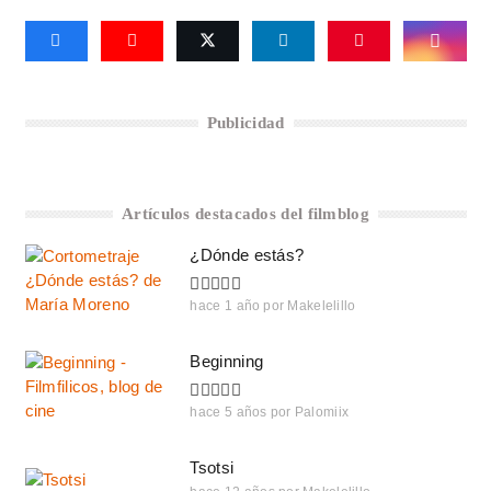
Publicidad
Artículos destacados del filmblog
¿Dónde estás?
hace 1 año
por
Makelelillo
Beginning
hace 5 años
por
Palomiix
Tsotsi