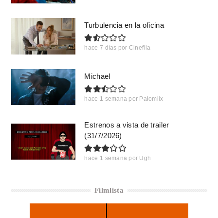
Turbulencia en la oficina
hace 7 días
por
Cinefila
Michael
hace 1 semana
por
Palomiix
Estrenos a vista de trailer
(31/7/2026)
hace 1 semana
por
Ugh
Filmlista