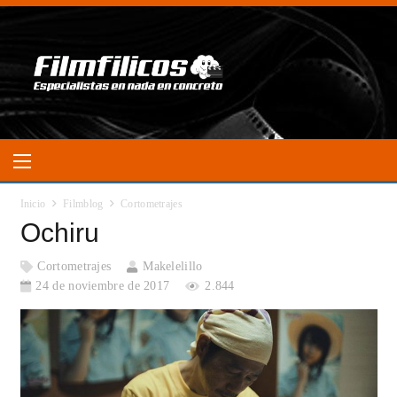
Inicio
Filmblog
Cortometrajes
Ochiru
Cortometrajes
Makelelillo
24 de noviembre de 2017
2.844