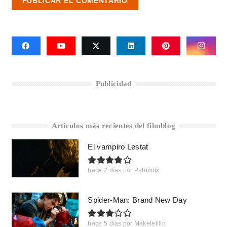
PUBLICAR EL COMENTARIO
Publicidad
Artículos más recientes del filmblog
El vampiro Lestat
hace 2 días
por
Palomiix
Spider-Man: Brand New Day
hace 5 días
por
Makelelillo