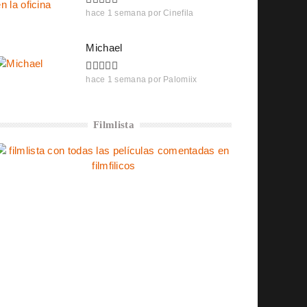
hace 1 semana
por
Cinefila
Michael
hace 1 semana
por
Palomiix
Filmlista