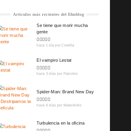
Artículos más recientes del filmblog
Se tiene que morir mucha
gente
hace 1 día
por
Cinefila
El vampiro Lestat
hace 3 días
por
Palomiix
Spider-Man: Brand New Day
hace 6 días
por
Makelelillo
Turbulencia en la oficina