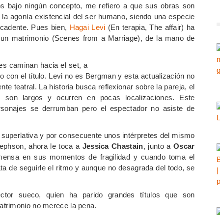
os bajo ningún concepto, me refiero a que sus obras son
 la agonía existencial del ser humano, siendo una especie
ecadente. Pues bien,
Hagai Levi
(En terapia, The affair) ha
 un matrimonio (Scenes from a Marriage), de la mano de
es caminan hacia el set, a
 con el título. Levi no es Bergman y esta actualización no
e teatral. La historia busca reflexionar sobre la pareja, el
os son largos y ocurren en pocas localizaciones. Este
sonajes se derrumban pero el espectador no asiste de
s superlativa y por consecuente unos intérpretes del mismo
sephson, ahora le toca a
Jessica Chastain
, junto a
Oscar
nmensa en sus momentos de fragilidad y cuando toma el
ata de seguirle el ritmo y aunque no desagrada del todo, se
ector sueco, quien ha parido grandes títulos que son
atrimonio no merece la pena.