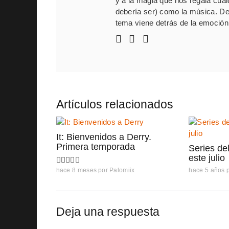
y a la magia que nos regala cua
debería ser) como la música. De
tema viene detrás de la emoción,
Artículos relacionados
It: Bienvenidos a Derry.
Primera temporada
Series de
este julio
hace 8 meses
por
Palomiix
hace 5 años
Deja una respuesta