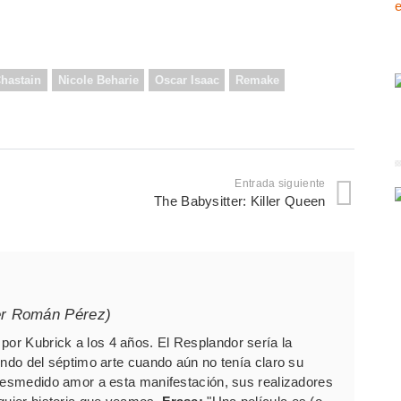
Chastain
Nicole Beharie
Oscar Isaac
Remake
Entrada siguiente
The Babysitter: Killer Queen
er Román Pérez)
por Kubrick a los 4 años. El Resplandor sería la
undo del séptimo arte cuando aún no tenía claro su
 desmedido amor a esta manifestación, sus realizadores