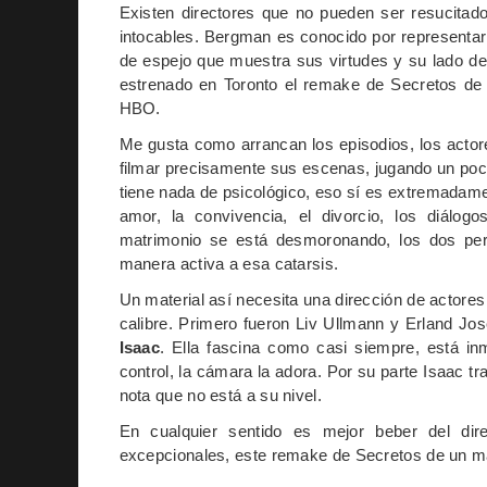
Existen directores que no pueden ser resucitad
intocables. Bergman es conocido por representar
de espejo que muestra sus virtudes y su lado d
estrenado en Toronto el remake de Secretos de
HBO.
Me gusta como arrancan los episodios, los actor
filmar precisamente sus escenas, jugando un poco
tiene nada de psicológico, eso sí es extremadament
amor, la convivencia, el divorcio, los diálog
matrimonio se está desmoronando, los dos per
manera activa a esa catarsis.
Un material así necesita una dirección de actore
calibre. Primero fueron Liv Ullmann y Erland Jo
Isaac
. Ella fascina como casi siempre, está i
control, la cámara la adora. Por su parte Isaac tr
nota que no está a su nivel.
En cualquier sentido es mejor beber del dir
excepcionales, este remake de Secretos de un m