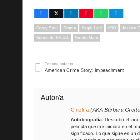
Corey Stoll
Drama
Hagai Levi
HBO
Jessica 
Series de EE.UU.
Sunita Mani
Entrada anterior
American Crime Story: Impeachment
Autor/a
Cinefila
(AKA Bárbara Grett
Autobiografía:
Descubrí el cine 
película que me iniciara en el m
significado. Lo que sigue es un