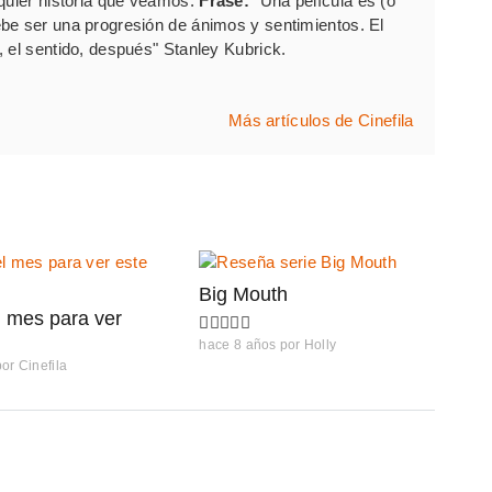
lquier historia que veamos.
Frase:
"Una película es (o
be ser una progresión de ánimos y sentimientos. El
 el sentido, después" Stanley Kubrick.
Más artículos de Cinefila
Big Mouth
l mes para ver
hace 8 años
por
Holly
por
Cinefila