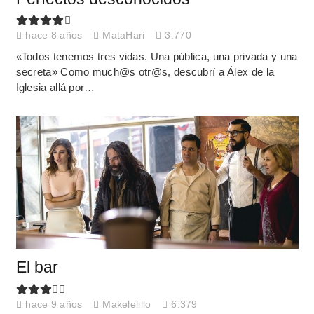
hace 8 años
MataHari
3.770
«Todos tenemos tres vidas. Una pública, una privada y una
secreta» Como much@s otr@s, descubrí a Álex de la
Iglesia allá por…
El bar
hace 9 años
Makelelillo
6.379