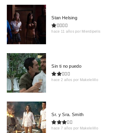
Stan Helsing
hace 11 años
por
Mierdipelis
Sin ti no puedo
hace 2 años
por
Makelelillo
Sr. y Sra. Smith
hace 7 años
por
Makelelillo