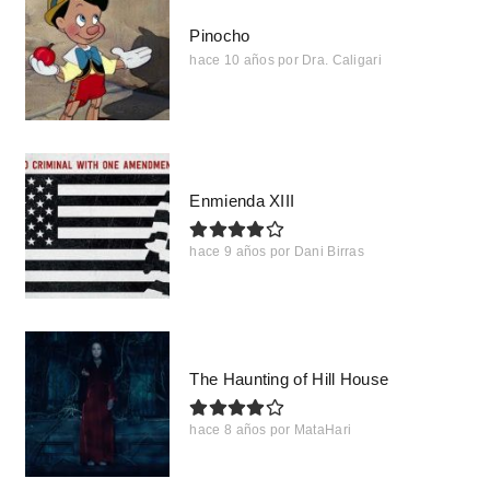
Pinocho
hace 10 años
por
Dra. Caligari
Enmienda XIII
hace 9 años
por
Dani Birras
The Haunting of Hill House
hace 8 años
por
MataHari