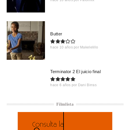
hace 10 años
por
Palomiix
Butter
hace 10 años
por
Makelelillo
Terminator 2 El juicio final
hace 6 años
por
Dani Birras
Filmlista