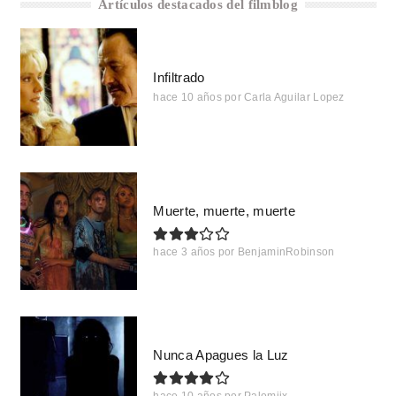
Artículos destacados del filmblog
Infiltrado
hace 10 años
por
Carla Aguilar Lopez
Muerte, muerte, muerte
hace 3 años
por
BenjaminRobinson
Nunca Apagues la Luz