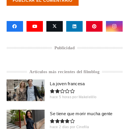
PUBLICAR EL COMENTARIO
Publicidad
Artículos más recientes del filmblog
La joven francesa
hace 5 horas
por
Makelelillo
Se tiene que morir mucha gente
hace 2 días
por
Cinefila