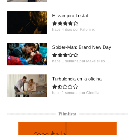
El vampiro Lestat
hace 4 días
por
Palomiix
Spider-Man: Brand New Day
hace 1 semana
por
Makelelillo
Turbulencia en la oficina
hace 1 semana
por
Cinefila
Filmlista