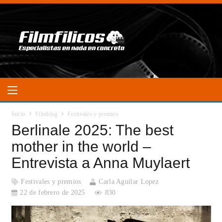
Inicio
Filmblog
Festivales y premios
Berlinale 2025: The best
mother in the world –
Entrevista a Anna Muylaert
Festivales y premios
Carla Aguilar Lopez
22 de febrero de 2025
830