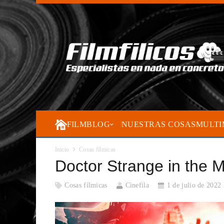
FILMBLOG
NUESTRAS COSAS
MULTI
Inicio
Cosas fílmicas
Doctor Strange in the 
Cosas fílmicas
Cinefila
1 de julio de 2022