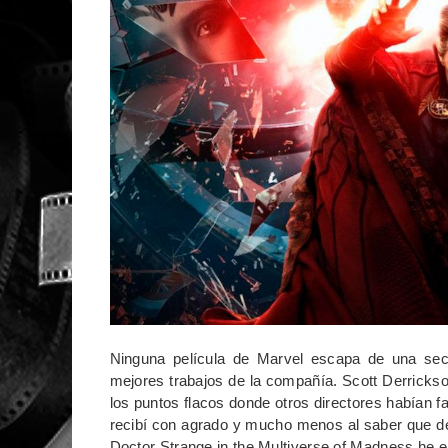
Ninguna película de Marvel escapa de una sec
mejores trabajos de la compañía. Scott Derrickso
los puntos flacos donde otros directores habían fa
recibí con agrado y mucho menos al saber que d
Doctor Strange in the Multiverse of Madness he 