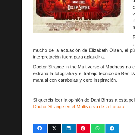
d
c
v
i
m
R
,
mucho de la actuación de Elizabeth Olsen, el pú
interpretación fuera para aplaudirla.
Doctor Strange in the Multiverse of Madness no es
extraña la fotografía y el trabajo técnico de Ben D
manual con carabelas y cero inspiración.
Si queréis leer la opinión de Dani Birras a esta pe
Doctor Strange en el Multiverso de la Locura
.