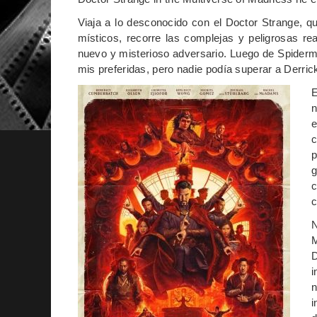
Viaja a lo desconocido con el Doctor Strange, q
místicos, recorre las complejas y peligrosas rea
nuevo y misterioso adversario. Luego de Spiderm
mis preferidas, pero nadie podía superar a Derric
E
n
e
c
p
g
c
c
N
M
D
i
n
i