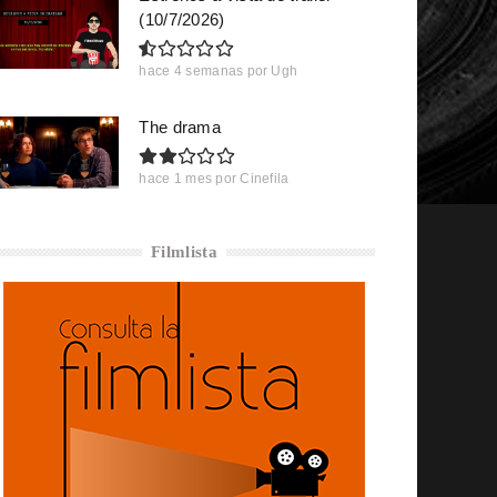
(10/7/2026)
hace 4 semanas
por
Ugh
The drama
hace 1 mes
por
Cinefila
Filmlista