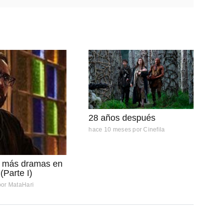
28 años después
hace 10 meses
por
Cinefila
o más dramas en
(Parte I)
por
MataHari