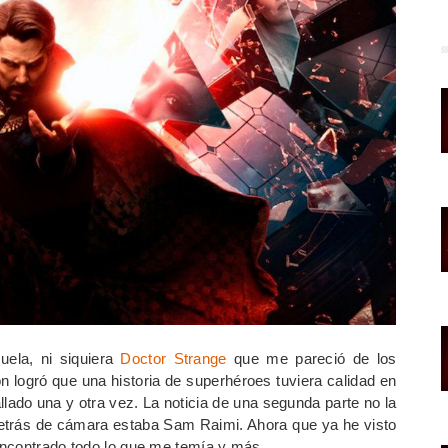
uela, ni siquiera
Doctor Strange
que me pareció de los
n logró que una historia de superhéroes tuviera calidad en
llado una y otra vez. La noticia de una segunda parte no la
etrás de cámara estaba Sam Raimi. Ahora que ya he visto
encontrado todo lo que me temía y más.