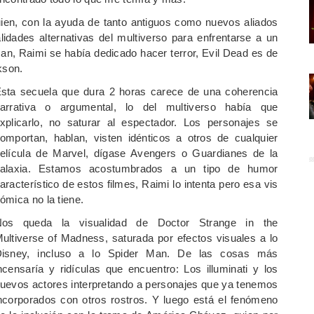
uien, con la ayuda de tanto antiguos como nuevos aliados
lidades alternativas del multiverso para enfrentarse a un
an, Raimi se había dedicado hacer terror, Evil Dead es de
kson.
sta secuela que dura 2 horas carece de una coherencia
arrativa o argumental, lo del multiverso había que
xplicarlo, no saturar al espectador. Los personajes se
omportan, hablan, visten idénticos a otros de cualquier
elícula de Marvel, dígase Avengers o Guardianes de la
alaxia. Estamos acostumbrados a un tipo de humor
aracterístico de estos filmes, Raimi lo intenta pero esa vis
ómica no la tiene.
os queda la visualidad de Doctor Strange in the
ultiverse of Madness, saturada por efectos visuales a lo
isney, incluso a lo Spider Man. De las cosas más
ncensaría y ridículas que encuentro: Los illuminati y los
uevos actores interpretando a personajes que ya tenemos
ncorporados con otros rostros. Y luego está el fenómeno