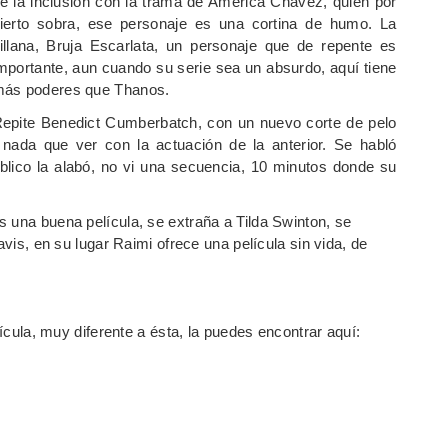
e la inclusión con la trama de América Chávez, quien por
ierto sobra, ese personaje es una cortina de humo. La
illana, Bruja Escarlata, un personaje que de repente es
mportante, aun cuando su serie sea un absurdo, aquí tiene
ás poderes que Thanos.
epite Benedict Cumberbatch, con un nuevo corte de pelo
 nada que ver con la actuación de la anterior. Se habló
blico la alabó, no vi una secuencia, 10 minutos donde su
 una buena película, se extraña a Tilda Swinton, se
avis, en su lugar Raimi ofrece una película sin vida, de
lícula, muy diferente a ésta, la puedes encontrar aquí: