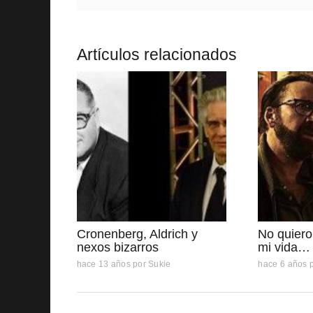
Artículos relacionados
Cronenberg, Aldrich y
No quier
nexos bizarros
mi vida… 
hace 13 años
por
Sukie
hace 6 años