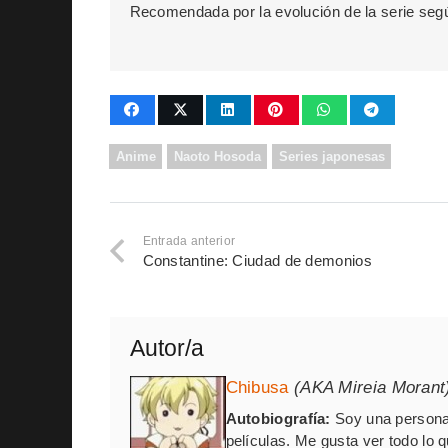
Recomendada por la evolución de la serie segú
Anime
Naoto Hosoda
Series japonesas
Entrada anterior
Constantine: Ciudad de demonios
Autor/a
Chibusa
(AKA Mireia Morant
Autobiografía:
Soy una persona 
películas. Me gusta ver todo lo 