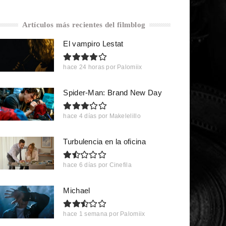
Artículos más recientes del filmblog
El vampiro Lestat
hace 24 horas
por
Palomiix
Spider-Man: Brand New Day
hace 4 días
por
Makelelillo
Turbulencia en la oficina
hace 6 días
por
Cinefila
Michael
hace 1 semana
por
Palomiix