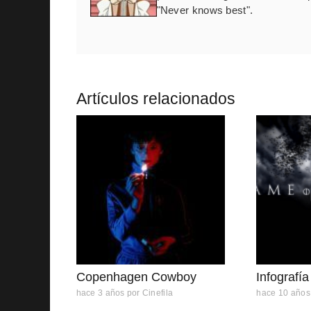
"Never knows best".
Artículos relacionados
Copenhagen Cowboy
Infografí
hace 3 años
por
Cinefila
hace 10 años