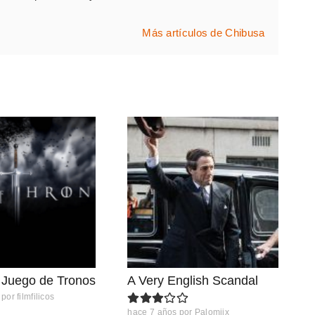
Más artículos de Chibusa
a Juego de Tronos
A Very English Scandal
por
filmfilicos
hace 7 años
por
Palomiix