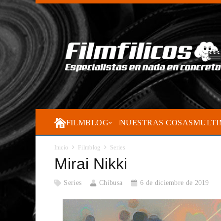
FILMBLOG
NUESTRAS COSAS
MULTI
Inicio
Filmblog
Series
Mirai Nikki
Series
Chibusa
6 de diciembre de 2019