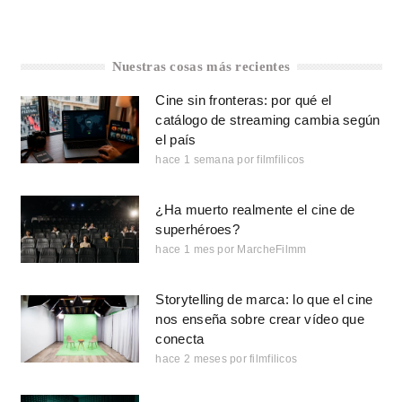
Nuestras cosas más recientes
Cine sin fronteras: por qué el
catálogo de streaming cambia según
el país
hace 1 semana
por
filmfilicos
¿Ha muerto realmente el cine de
superhéroes?
hace 1 mes
por
MarcheFilmm
Storytelling de marca: lo que el cine
nos enseña sobre crear vídeo que
conecta
hace 2 meses
por
filmfilicos