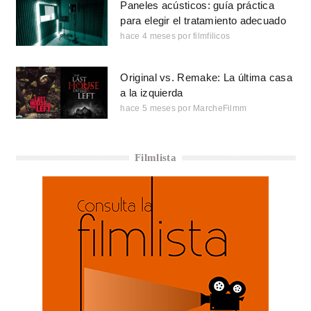
Paneles acústicos: guía práctica
para elegir el tratamiento adecuado
hace 4 meses
por
filmfilicos
Original vs. Remake: La última casa
a la izquierda
hace 5 meses
por
MarcheFilmm
Filmlista