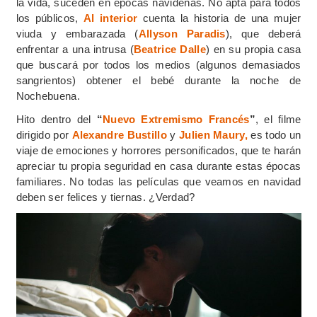
la vida, suceden en épocas navideñas. No apta para todos
los públicos,
Al interior
cuenta la historia de una mujer
viuda y embarazada (
Allyson Paradis
), que deberá
enfrentar a una intrusa (
Beatrice Dalle
) en su propia casa
que buscará por todos los medios (algunos demasiados
sangrientos) obtener el bebé durante la noche de
Nochebuena.
Hito dentro del
“
Nuevo Extremismo Francés
”
, el filme
dirigido por
Alexandre Bustillo
y
Julien Maury,
es todo un
viaje de emociones y horrores personificados, que te harán
apreciar tu propia seguridad en casa durante estas épocas
familiares. No todas las películas que veamos en navidad
deben ser felices y tiernas. ¿Verdad?