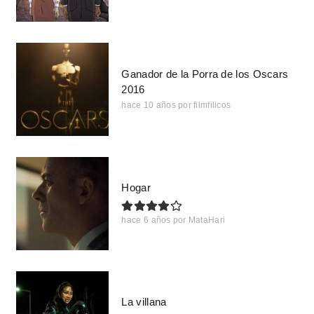
Ganador de la Porra de los Oscars
2016
hace 10 años
por
filmfilicos
Hogar
hace 6 años
por
MataHari
La villana