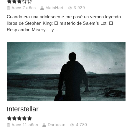
hace 7 años
MataHari
3.929
Cuando era una adolescente me pasé un verano leyendo
libros de Stephen King: El misterio de Salem’s Lot, El
Resplandor, Misery… y…
Interstellar
hace 11 años
Dartacan
4.780