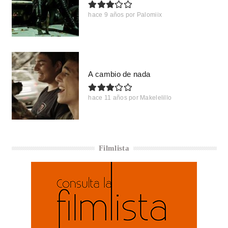
hace 9 años
por
Palomiix
A cambio de nada
hace 11 años
por
Makelelillo
Filmlista