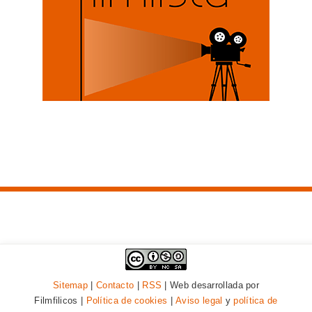
Sitemap
|
Contacto
|
RSS
| Web desarrollada por
Filmfilicos |
Política de cookies
|
Aviso legal
y
política de