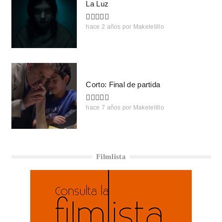
La Luz
hace 2 años
por
Makelelillo
Corto: Final de partida
hace 7 años
por
Makelelillo
Filmlista