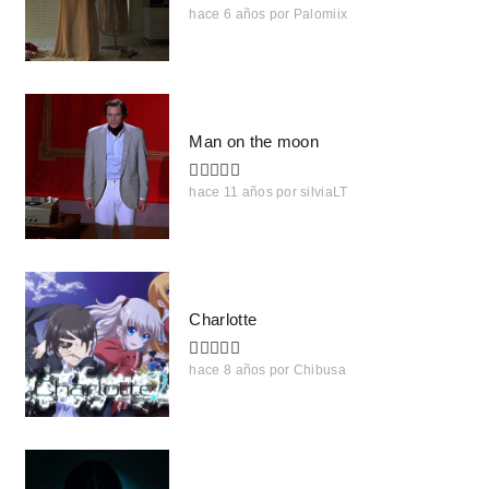
hace 6 años
por
Palomiix
Man on the moon
hace 11 años
por
silviaLT
Charlotte
hace 8 años
por
Chibusa