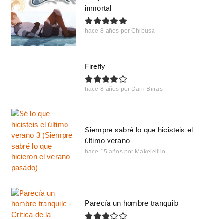
inmortal
hace 8 años
por
Chibusa
Firefly
hace 8 años
por
Dani Birras
Siempre sabré lo que hicisteis el
último verano
hace 15 años
por
Makelelillo
Parecía un hombre tranquilo