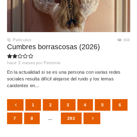
Películas
908
Cumbres borrascosas (2026)
hace 3 meses
por
Palomiix
En la actualidad si se es una persona con varias redes
sociales resulta difícil alejarse del ruido y los temas
candentes en…
1
2
3
4
5
6
7
8
…
293