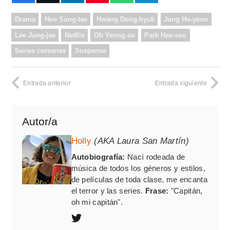
Drama
Heo Sung-tae
Hwang Dong-hyuk
Jung Ho-yeon
Lee Jung-jae
Netflix
Oh Yeong-su
Park Hae-soo
Series coreanas
Suspense
Entrada anterior
Entrada siguiente
Autor/a
Holly
(AKA Laura San Martín)
Autobiografía:
Nací rodeada de
música de todos los géneros y estilos,
de películas de toda clase, me encanta
el terror y las series.
Frase:
"Capitán,
oh mi capitán".