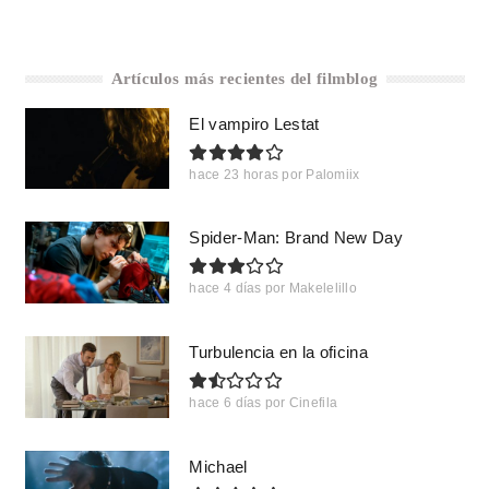
Artículos más recientes del filmblog
El vampiro Lestat
hace 23 horas
por
Palomiix
Spider-Man: Brand New Day
hace 4 días
por
Makelelillo
Turbulencia en la oficina
hace 6 días
por
Cinefila
Michael