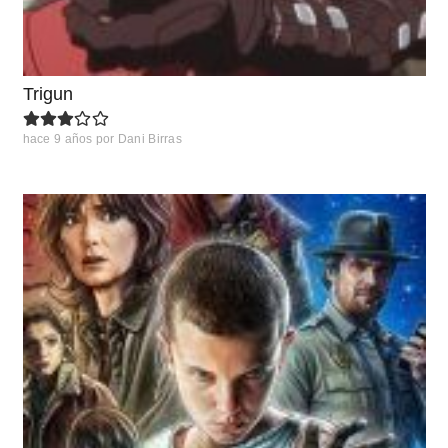
Trigun
hace 9 años
por
Dani Birras