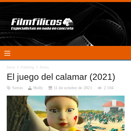
Inicio
Filmblog
Series
El juego del calamar (2021)
Series
Holly
11 de octubre de 2021
2.104