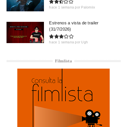
hace 1 semana
por
Palomiix
Estrenos a vista de trailer
(31/7/2026)
hace 1 semana
por
Ugh
Filmlista