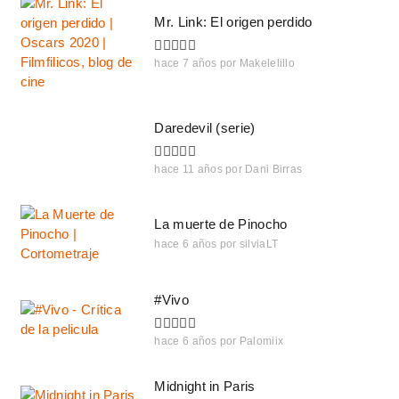
Mr. Link: El origen perdido
hace 7 años
por
Makelelillo
Daredevil (serie)
hace 11 años
por
Dani Birras
La muerte de Pinocho
hace 6 años
por
silviaLT
#Vivo
hace 6 años
por
Palomiix
Midnight in Paris