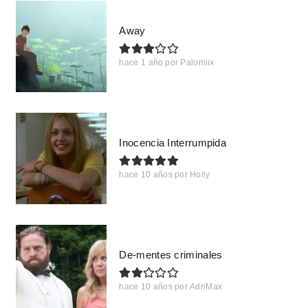
Away
hace 1 año
por
Palomiix
Inocencia Interrumpida
hace 10 años
por
Holly
De-mentes criminales
hace 10 años
por
AdriMax