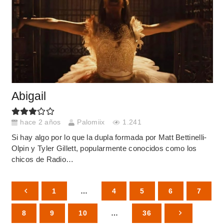
Abigail
hace 2 años
Palomiix
1.241
Si hay algo por lo que la dupla formada por Matt Bettinelli-
Olpin y Tyler Gillett, popularmente conocidos como los
chicos de Radio…
1
…
4
5
6
7
8
9
10
…
36