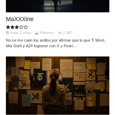
MaXXXine
hace 2 años
Palomiix
1.087
No se me caen los anillos por afirmar que lo que Ti West,
Mia Goth y A24 lograron con X y Pearl…