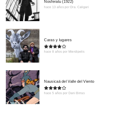
Nosferatu (1922)
hace 13 años
por
Dra. Caligari
Caras y lugares
hace 8 años
por
Mierdipelis
Nausicaä del Valle del Viento
hace 5 años
por
Dani Birras