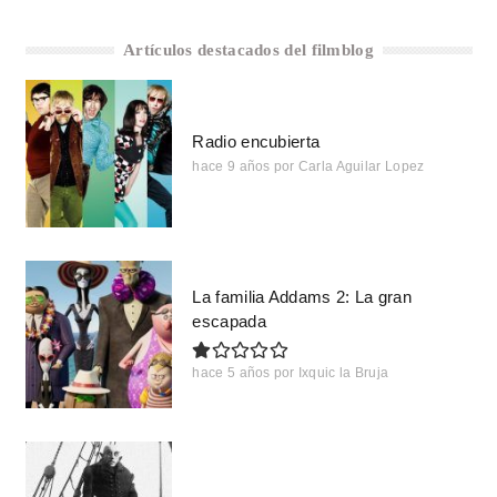
Artículos destacados del filmblog
Radio encubierta
hace 9 años
por
Carla Aguilar Lopez
La familia Addams 2: La gran
escapada
hace 5 años
por
Ixquic la Bruja