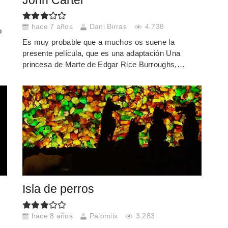
John Carter
hace 7 años
Dani Birras
4.738
o
Es muy probable que a muchos os suene la
presente película, que es una adaptación Una
princesa de Marte de Edgar Rice Burroughs,…
Isla de perros
hace 8 años
Palomiix
3.283