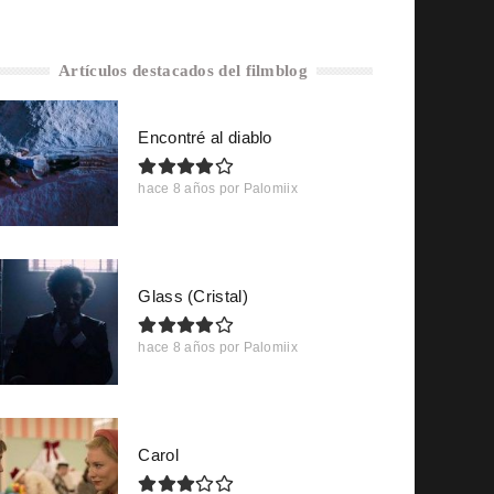
Artículos destacados del filmblog
Encontré al diablo
hace 8 años
por
Palomiix
Glass (Cristal)
hace 8 años
por
Palomiix
Carol