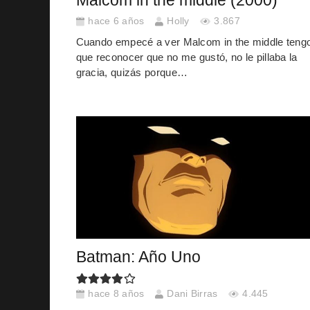
Malcom in the middle (2000)
hace 6 años
Holly
3.867
Cuando empecé a ver Malcom in the middle teng
que reconocer que no me gustó, no le pillaba la
gracia, quizás porque…
Batman: Año Uno
hace 8 años
Dani Birras
4.445