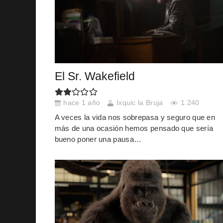
El Sr. Wakefield
hace 1 año
Ixquic la Bruja
1.240
A veces la vida nos sobrepasa y seguro que en
más de una ocasión hemos pensado que sería
bueno poner una pausa…