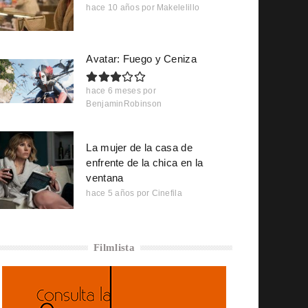
hace 10 años
por
Makelelillo
Avatar: Fuego y Ceniza
hace 6 meses
por
BenjaminRobinson
La mujer de la casa de
enfrente de la chica en la
ventana
hace 5 años
por
Cinefila
Filmlista