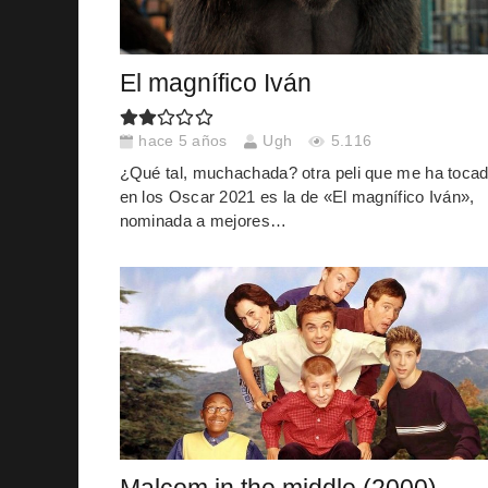
El magnífico Iván
hace 5 años
Ugh
5.116
¿Qué tal, muchachada? otra peli que me ha toca
en los Oscar 2021 es la de «El magnífico Iván»,
nominada a mejores…