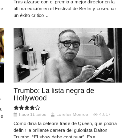
Tras alzarse con el premio a mejor director en la
se
última edición en el Festival de Berlín y cosechar
un éxito critico…
Trumbo: La lista negra de
Hollywood
7
es
hace 11 años
Loreleii Monroe
4.817
ue
Como diría la célebre frase de Queen, que podría
definir la brillante carrera del guionista Dalton
Trumbo, “El show debe continuar”. Esa…