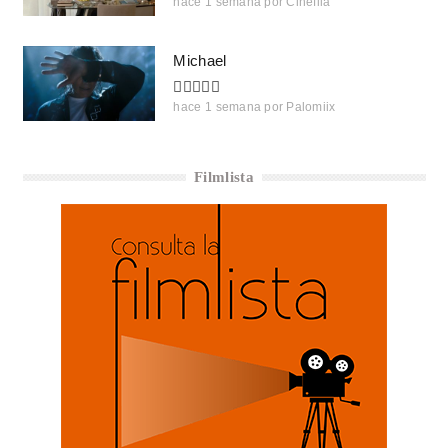
hace 1 semana
por
Cinefila
Michael
hace 1 semana
por
Palomiix
Filmlista