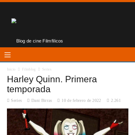
Inicio
Filmblog
Series
Harley Quinn. Primera
temporada
Series
Dani Birras
10 de febrero de 2022
2.261