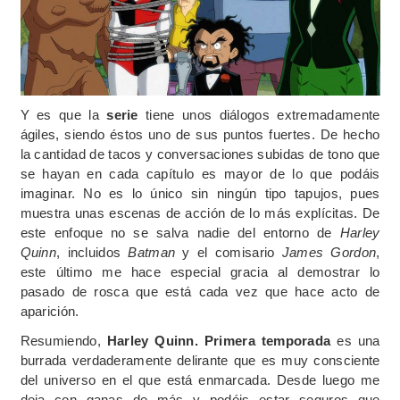
Y es que la
serie
tiene unos diálogos extremadamente
ágiles, siendo éstos uno de sus puntos fuertes. De hecho
la cantidad de tacos y conversaciones subidas de tono que
se hayan en cada capítulo es mayor de lo que podáis
imaginar. No es lo único sin ningún tipo tapujos, pues
muestra unas escenas de acción de lo más explícitas. De
este enfoque no se salva nadie del entorno de
Harley
Quinn
, incluidos
Batman
y el comisario
James Gordon
,
este último me hace especial gracia al demostrar lo
pasado de rosca que está cada vez que hace acto de
aparición.
Resumiendo,
Harley Quinn. Primera temporada
es una
burrada verdaderamente delirante que es muy consciente
del universo en el que está enmarcada. Desde luego me
deja con ganas de más y podéis estar seguros que