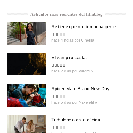
Artículos más recientes del filmblog
Se tiene que morir mucha gente
hace 4 horas
por
Cinefila
El vampiro Lestat
hace 2 días
por
Palomiix
Spider-Man: Brand New Day
hace 5 días
por
Makelelillo
Turbulencia en la oficina