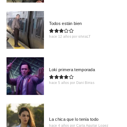
Todos están bien
hace 12 años
por
silviaLT
Loki primera temporada
hace 5 años
por
Dani Birras
La chica que lo tenía todo
hace 4 años
por
Carla Aguilar Lopez