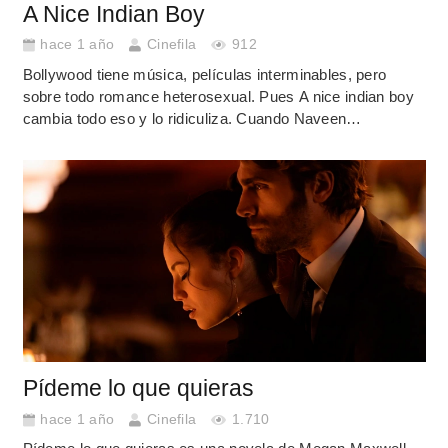
A Nice Indian Boy
hace 1 año
Cinefila
912
Bollywood tiene música, películas interminables, pero
sobre todo romance heterosexual. Pues A nice indian boy
cambia todo eso y lo ridiculiza. Cuando Naveen…
Pídeme lo que quieras
hace 1 año
Cinefila
1.710