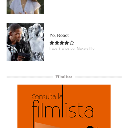
Yo, Robot
hace 8 años
por
Makelelillo
Filmlista