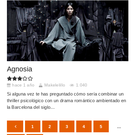
Agnosia
hace 1 año
Makelelillo
1.040
Si alguna vez te has preguntado cómo sería combinar un
thriller psicológico con un drama romántico ambientado en
la Barcelona del siglo…
1
2
3
4
5
…