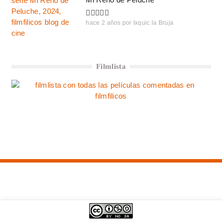
hace 2 años
por
Ixquic la Bruja
Filmlista