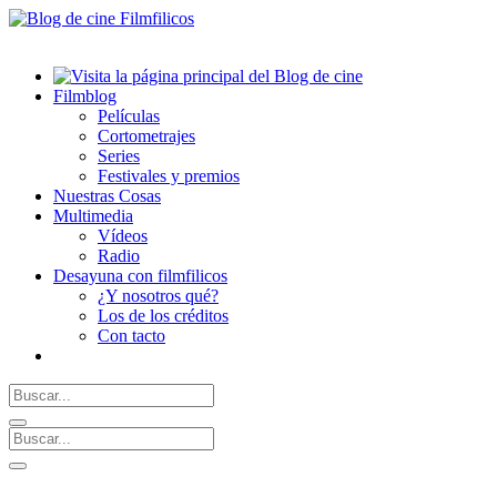
Filmblog
Películas
Cortometrajes
Series
Festivales y premios
Nuestras Cosas
Multimedia
Vídeos
Radio
Desayuna con filmfilicos
¿Y nosotros qué?
Los de los créditos
Con tacto