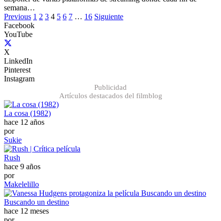
semana…
Previous
1
2
3
4
5
6
7
…
16
Siguiente
Facebook
YouTube
X
LinkedIn
Pinterest
Instagram
Publicidad
Artículos destacados del filmblog
La cosa (1982)
hace 12 años
por
Sukie
Rush
hace 9 años
por
Makelelillo
Buscando un destino
hace 12 meses
por